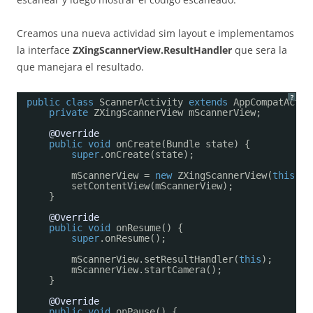
Creamos una nueva actividad sim layout e implementamos
la interface
ZXingScannerView.ResultHandler
que sera la
que manejara el resultado.
?
public
class
ScannerActivity 
extends
AppCompatActiv
private
ZXingScannerView mScannerView;
@Override
public
void
onCreate(Bundle state) {
super
.onCreate(state);
mScannerView = 
new
ZXingScannerView(
this
);
setContentView(mScannerView); 
}
@Override
public
void
onResume() {
super
.onResume();
mScannerView.setResultHandler(
this
); 
mScannerView.startCamera();
}
@Override
public
void
onPause() {