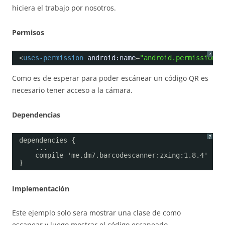
hiciera el trabajo por nosotros.
Permisos
?
<
uses-permission
android:name
=
"android.permission.C
Como es de esperar para poder escánear un código QR es
necesario tener acceso a la cámara.
Dependencias
?
dependencies {
...
compile 'me.dm7.barcodescanner:zxing:1.8.4'
}
Implementación
Este ejemplo solo sera mostrar una clase de como
escanear y luego mostrar el código escaneado.