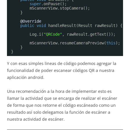
super
.onPause();
mScannerView.stopCamera();
}
@Override
public
void
handleResult(Result rawResult) {
Log.i(
"QRCode"
, rawResult.getText());
mScannerView.resumeCameraPreview(
this
);
}
}
Y con esas simples lineas de código podemos agregar la
funcionalidad de poder escanear códigos QR a nuestra
aplicación android.
Una recomendación a la hora de implementar esto es
llamar la actividad que se encarga de realizar el escáner
de forma que nos retorne el código escáneado como un
resultado así solo delegamos la función de escáner a
nuestra actividad de escáner.