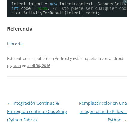
?
Intent intent = 
new
Intent(context, ScannerActivity
int
code = 
4545
; 
// Esto puede ser cualquier código
startActivityForResult(intent, code);
Referencia
Libreria
Esta entrada se publicó en
Android
y está etiquetada con
android
,
qr
,
scan
en
abril 30, 2016
.
Navegación
←
Integración Continua &
Remplazar color en una
de
Entregado continuo CodeShip
imagen usando Pillow –
entradas
(Python Fabric)
Python
→