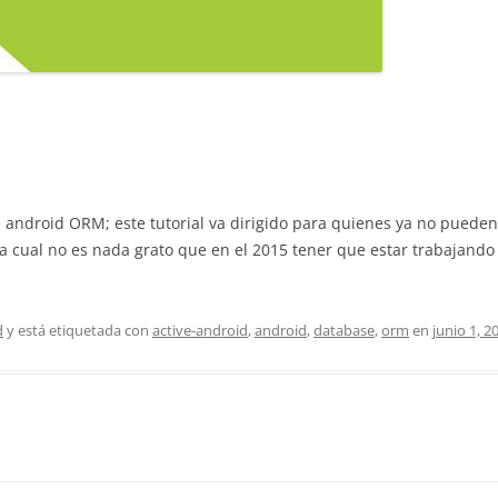
ve android ORM; este tutorial va dirigido para quienes ya no pueden
a cual no es nada grato que en el 2015 tener que estar trabajando 
d
y está etiquetada con
active-android
,
android
,
database
,
orm
en
junio 1, 2