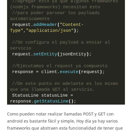
//Agregar esto ya que algunos frameworks 
(nodejs frameworks) necesitan esto
//para poder parsear los payloads 
automaticamente
request.
addHeader
(
"Content-
Type"
,
"application/json"
)
;
//Se configura el payload a enviar al 
servicio
request.
setEntity
(
jsonEntity
)
;
//Ejecutamos el request ya compuesto
response = client.
execute
(
request
)
;
//De este punto en adelante es los mismo 
que una llamada GET al servicio.
StatusLine statusLine = 
response.
getStatusLine
()
;
Como pueden notar realizar llamadas POST y GET con
android es bastante fácil y simple, Hoy día ya hay varios
frameworks que abstraen esta funcionalidad de tener que