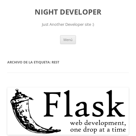
NIGHT DEVELOPER
Just Another Developer site :)
Saltar
Menú
al
contenido
ARCHIVO DE LA ETIQUETA:
REST