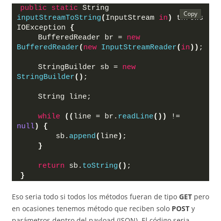
public
static
 String 
inputStreamToString
(
InputStream 
in
)
 throws 
IOException 
{
    BufferedReader br = 
new
BufferedReader
(
new
InputStreamReader
(
in
)
)
;
    StringBuilder sb = 
new
StringBuilder
(
)
;
    String line;
while
(
(
line = br.
readLine
(
)
)
 != 
null
)
{
        sb.
append
(
line
)
;
}
return
 sb.
toString
(
)
;
}
Eso seria todo si todos los métodos fueran de tipo
GET
pero
en ocasiones tenemos método que reciben solo
POST
y
parámetros dentro del payload (JSON). El código seria