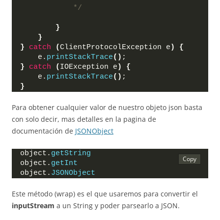
            */
}
}
}
catch
(
ClientProtocolException e
)
{
    e.
printStackTrace
()
;
}
catch
(
IOException e
)
{
    e.
printStackTrace
()
;
}
Para obtener cualquier valor de nuestro objeto json basta
con solo decir, mas detalles en la pagina de
documentación de
JSONObject
object.
getString
object.
getInt
object.
JSONObject
Este método (wrap) es el que usaremos para convertir el
inputStream
a un String y poder parsearlo a JSON.