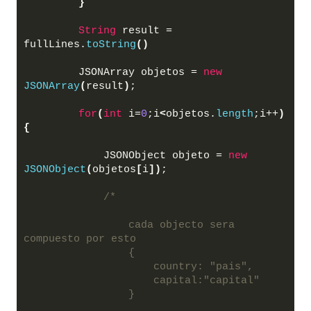
}
String
 result = 
fullLines.
toString
()
        JSONArray objetos = 
new
JSONArray
(
result
)
;
for
(
int
 i=
0
;i
<
objetos.
length
;i++
)
{
            JSONObject objeto = 
new
JSONObject
(
objetos
[
i
])
;
/*
                cada objecto sera 
compuesto por esto
                {
                    country: "pais",
                    capital:"capital"
                }