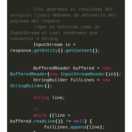
//Si queremos el resultado del 
servicio (json) debemos de obtenerlo del 
payload del request
//Que es obtenido como un 
InputStream el cual tendremos que 
convertir a String
        InputStream in = 
response.
getEntity
()
.
getContent
()
;
        BufferedReader buffered = 
new
BufferedReader
(
new
InputStreamReader
(
in
))
;
        StringBuilder fullLines = 
new
StringBuilder
()
;
String
 line;
// 
while
((
line = 
buffered.
readLine
())
 != 
null
)
{
            fullLines.
append
(
line
)
;