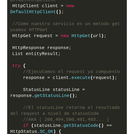
DefaultHttpClient
HttpClient client = 
new
DefaultHttpClient
()
;
//Como nuestro servicio es un metodo get 
usamos HTTPGet
HttpGet request = 
new
HttpGet
(
url
)
;
HttpResponse response;
List entityResult;
try
{
//Ejecutamos el request ya compuesto
    response = client.
execute
(
request
)
;
    StatusLine statusLine = 
response.
getStatusLine
()
;
//El statusLine retorna el resultado 
del request a nivel de statusCode
//AKA ( 200,404,500,401,403... )
if
(
statusLine.
getStatusCode
()
 == 
HttpStatus.
SC_OK
)
{