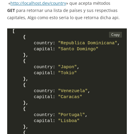
«
http://localhost.dev/country
» que acepta métodos
GET
para retornar una lista de países y sus respectivas
capitales, Algo como esto seria lo que retorna dicha api.
[
{
        country
:
"Republica Dominicana"
,
        capital
:
"Santo Domingo"
}
,
{
        country
:
"Japon"
,
        capital
:
"Tokio"
}
,
{
        country
:
"Venezuela"
,
        capital
:
"Caracas"
}
,
{
        country
:
"Portugal"
,
        capital
:
"Lisboa"
}
,
{