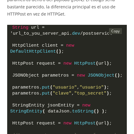
bastante parecido, la diferencia principal es el uso de
HTTPPost en vez de HTTPGet.
String
 url = 
'url_to_you_server_api.
dev
/postservice'
HttpClient client = 
new
DefaultHttpClient
()
;
HttpPost request = 
new
HttpPost
(
url
)
;
JSONObject parametros = 
new
JSONObject
()
;
parametros.
put
(
"usuario"
,
"usuario"
)
;
parametros.
put
(
"clave"
,
"top_secret"
)
;
StringEntity jsonEntity = 
new
StringEntity
(
 dataJson.
toString
()
)
;
HttpPost request = 
new
HttpPost
(
url
)
;