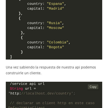
        country
:
"Espana"
,
        capital
:
"Madrid"
}
,
{
        country
:
"Rusia"
,
        capital
:
"Moscow"
}
,
{
        country
:
"Colombia"
,
        capital
:
"Bogota"
}
]
Una vez sabiendo la respuesta de nuestra api podemos
construirle un cliente.
/service api url
String
 url = 
'http:
//localhost.dev/country';
// declarar un client http en este caso 