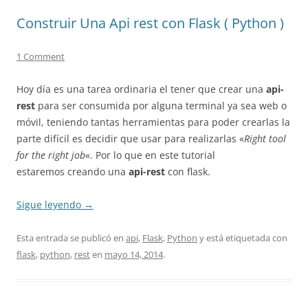
Construir Una Api rest con Flask ( Python )
1 Comment
Hoy día es una tarea ordinaria el tener que crear una
api-
rest
para ser consumida por alguna terminal ya sea web o
móvil, teniendo tantas herramientas para poder crearlas la
parte difícil es decidir que usar para realizarlas «
Right tool
for the right job
«. Por lo que en este tutorial
estaremos creando una
api-rest
con flask.
Sigue leyendo
→
Esta entrada se publicó en
api
,
Flask
,
Python
y está etiquetada con
flask
,
python
,
rest
en
mayo 14, 2014
.