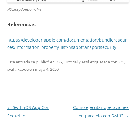
NSExceptionDomains
Referencias
https://developer.apple.com/documentation/bundleresour
ces/information_property_list/nsapptransportsecurity
Esta entrada se publicó en
IOS
,
Tutorial
y está etiquetada con
iOS
,
swift
,
xcode
en
mayo 4, 2020
.
Navegación
←
Swift iOS App Con
Como ejecutar operaciones
de
Socket.io
en paralelo con Swift?
→
entradas