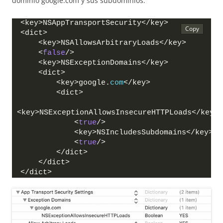
dominio google.com y sus subdominios:
<key>NSAppTransportSecurity</key>
<dict>
    <key>NSAllowsArbitraryLoads</key>
    <
false
/>
    <key>NSExceptionDomains</key>
    <dict>
        <key>google.
com
</key>
        <dict>
<key>NSExceptionAllowsInsecureHTTPLoads</key>
            <
true
/>
            <key>NSIncludesSubdomains</key>
            <
true
/>
        </dict>
    </dict>
</dict>