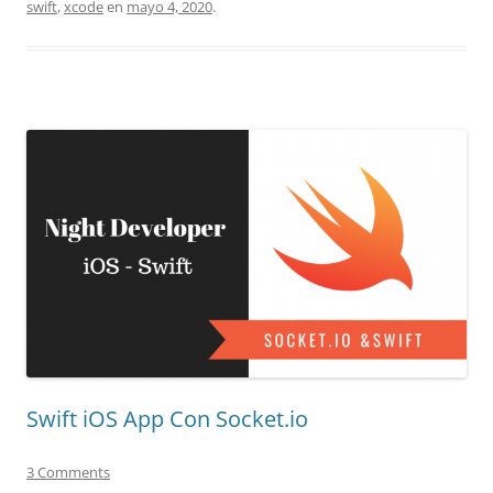
swift
,
xcode
en
mayo 4, 2020
.
Swift iOS App Con Socket.io
3 Comments