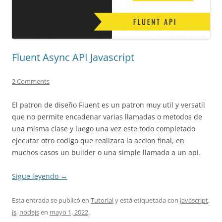
Fluent Async API Javascript
2 Comments
El patron de diseño Fluent es un patron muy util y versatil
que no permite encadenar varias llamadas o metodos de
una misma clase y luego una vez este todo completado
ejecutar otro codigo que realizara la accion final, en
muchos casos un builder o una simple llamada a un api.
Sigue leyendo
→
Esta entrada se publicó en
Tutorial
y está etiquetada con
javascript
,
js
,
nodejs
en
mayo 1, 2022
.