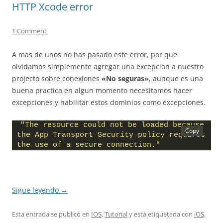
HTTP Xcode error
1 Comment
A mas de unos no has pasado este error, por que
olvidamos simplemente agregar una excepcion a nuestro
projecto sobre conexiones
«No seguras»
, aunque es una
buena practica en algun momento necesitamos hacer
excepciones y habilitar estos dominios como excepciones.
"The resource could not be loaded because 
the App Transport Security policy requires 
the use of a secure connection."
Sigue leyendo
→
Esta entrada se publicó en
IOS
,
Tutorial
y está etiquetada con
iOS
,