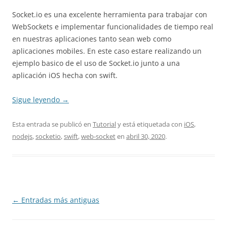
Socket.io es una excelente herramienta para trabajar con
WebSockets e implementar funcionalidades de tiempo real
en nuestras aplicaciones tanto sean web como
aplicaciones mobiles. En este caso estare realizando un
ejemplo basico de el uso de Socket.io junto a una
aplicación iOS hecha con swift.
Sigue leyendo
→
Esta entrada se publicó en
Tutorial
y está etiquetada con
iOS
,
nodejs
,
socketio
,
swift
,
web-socket
en
abril 30, 2020
.
Navegación
←
Entradas más antiguas
de