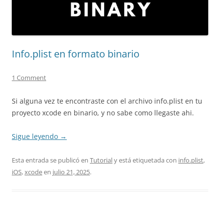
Info.plist en formato binario
1 Comment
Si alguna vez te encontraste con el archivo info.plist en tu
proyecto xcode en binario, y no sabe como llegaste ahi.
Sigue leyendo
→
Esta entrada se publicó en
Tutorial
y está etiquetada con
info.plist
,
iOS
,
xcode
en
julio 21, 2025
.