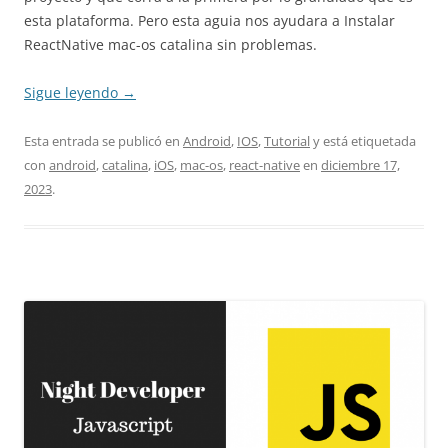
esta plataforma. Pero esta aguia nos ayudara a Instalar
ReactNative mac-os catalina sin problemas.
Sigue leyendo
→
Esta entrada se publicó en
Android
,
IOS
,
Tutorial
y está etiquetada
con
android
,
catalina
,
iOS
,
mac-os
,
react-native
en
diciembre 17,
2023
.