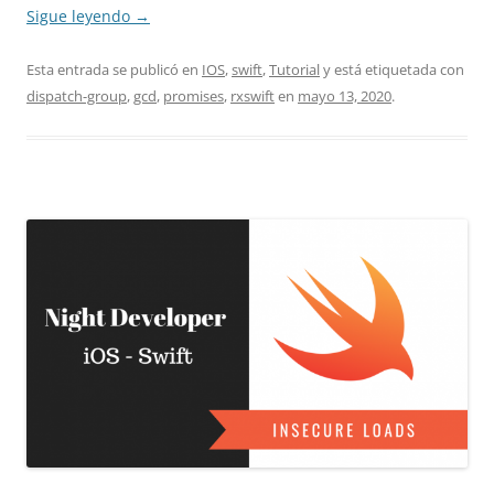
Sigue leyendo
→
Esta entrada se publicó en
IOS
,
swift
,
Tutorial
y está etiquetada con
dispatch-group
,
gcd
,
promises
,
rxswift
en
mayo 13, 2020
.