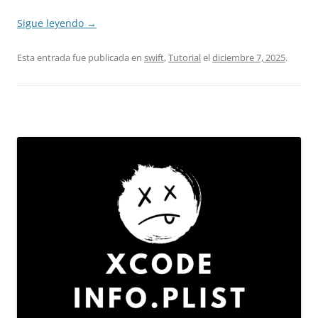
Sigue leyendo
→
Esta entrada fue publicada en
swift
,
Tutorial
el
diciembre 7, 2025
.