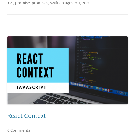
iOS
,
promise
,
promises
,
swift
en
agosto 1, 2020
.
React Context
0 Comments