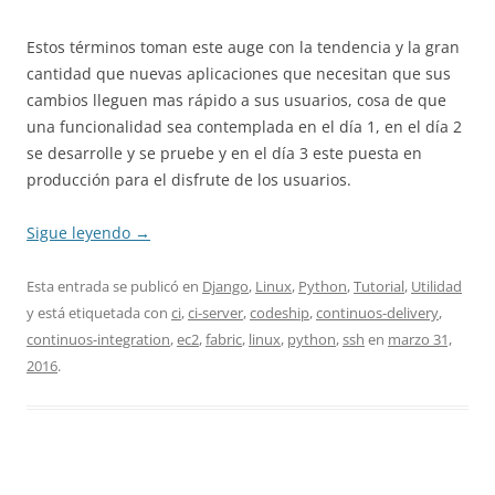
Estos términos toman este auge con la tendencia y la gran
cantidad que nuevas aplicaciones que necesitan que sus
cambios lleguen mas rápido a sus usuarios, cosa de que
una funcionalidad sea contemplada en el día 1, en el día 2
se desarrolle y se pruebe y en el día 3 este puesta en
producción para el disfrute de los usuarios.
Sigue leyendo
→
Esta entrada se publicó en
Django
,
Linux
,
Python
,
Tutorial
,
Utilidad
y está etiquetada con
ci
,
ci-server
,
codeship
,
continuos-delivery
,
continuos-integration
,
ec2
,
fabric
,
linux
,
python
,
ssh
en
marzo 31,
2016
.