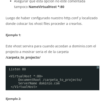
Asegurar que esta opcion no este comentada
tampoco
NameVirtualHost *:80
Luego de haber configurado nuestro http.conf y localizado
donde colocar los vhost files proceder a crearlos.
Ejemplo 1:
Este vhost servira para cuando accedan a dominio.com el
projecto a mostrar seria el de la carpeta
/carpeta_to_projecto/
?
Listen 80
<VirtualHost *:80>
DocumentRoot /carpeta_to_projecto/
ServerName dominio.com
</VirtualHost>
Ejemplo 2: