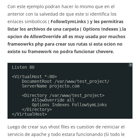
Con este ejemplo podran hacer lo mismo que en el
anterior con la salvedad de que este si identifica los
enlaces simbolicos (
FollowSymLinks
) y les permitiras
listar los archivos de una carpeta ( Options Indexes ),la
opcion de
AllowOverride all
es muy usada por muchos
frameowrks php para crear sus rutas si esta ocion no
existe su framework no podra funcionar chevere.
?
Listen 80
<VirtualHost *:80>
DocumentRoot /var/www/test_project/
ServerName projecto.com
<Directory /var/www/test_project>
AllowOverride all
Options Indexes FollowSymLinks
</Directory>
</VirtualHost>
Luego de crear sus vhost files es cuestion de reiniciar el
servicio de apache y todo estara funcionando (Si todo le