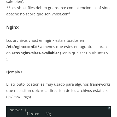
sale bien).
**Los vhost files deben guardarce con extencion .conf sino
apache no sabra que son vhost.conf
Nginx
Los archivos vhost en nginx esta situados en
/etc/nginx/conf.d/
a menos que estes en uguntu estaran
en
/etc/nginx/sites-available/
(Tenia que ser un ubuntu :/
).
Ejemplo 1:
El atributo location es muy usado para algunos frameworks
que necesitan ubicar la direccion de los archivos estaticos
(.js/.css/.imgs).
?
server {
listen   80;