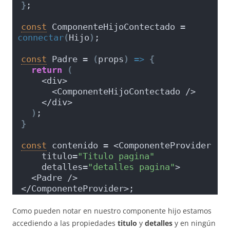
}
;
const
 ComponenteHijoContectado = 
connectar
(
Hijo
)
;
const
 Padre = 
(
props
)
=>
{
return
(
    <div>
      <ComponenteHijoContectado />
    </div>
)
;
}
const
 contenido = <ComponenteProvider 
    titulo=
"Titulo pagina"
    detalles=
"detalles pagina"
>
  <Padre />
</ComponenteProvider>;
Como pueden notar en nuestro componente hijo estamos
accediendo a las propiedades
titulo
y
detalles
y en ningún