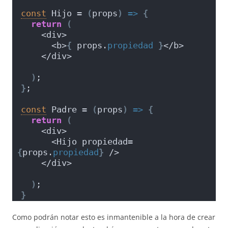
const
 Hijo = 
(
props
)
=>
{
return
(
    <div>
      <b>
{
 props.
propiedad
}
</b>
    </div>
)
;
}
;
const
 Padre = 
(
props
)
=>
{
return
(
    <div>
      <Hijo propiedad=
{
props.
propiedad
}
 />
    </div>
)
;
}
Como podrán notar esto es inmantenible a la hora de crear