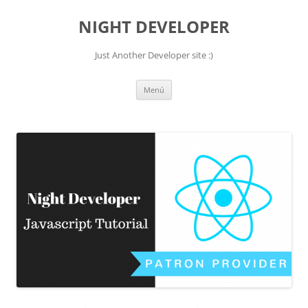
NIGHT DEVELOPER
Just Another Developer site :)
Saltar
Menú
al
contenido