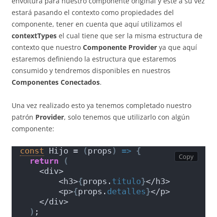
envoltura para nuestro componente original y este a su vez
estará pasando el contexto como propiedades del
componente, tener en cuenta que aquí utilizamos el
contextTypes
el cual tiene que ser la misma estructura de
contexto que nuestro
Componente Provider
ya que aquí
estaremos definiendo la estructura que estaremos
consumido y tendremos disponibles en nuestros
Componentes Conectados
.
Una vez realizado esto ya tenemos completado nuestro
patrón
Provider
, solo tenemos que utilizarlo con algún
componente:
const
 Hijo = 
(
props
)
=>
{
return
(
    <div>
        <h3>
{
props.
titulo
}
</h3>
        <p>
{
props.
detalles
}
</p>
    </div>
)
;