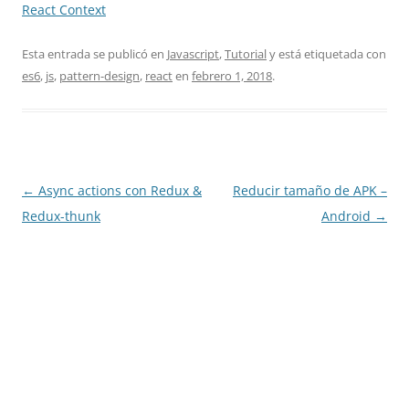
React Context
Esta entrada se publicó en
Javascript
,
Tutorial
y está etiquetada con
es6
,
js
,
pattern-design
,
react
en
febrero 1, 2018
.
Navegación
←
Async actions con Redux &
Reducir tamaño de APK –
de
Redux-thunk
Android
→
entradas