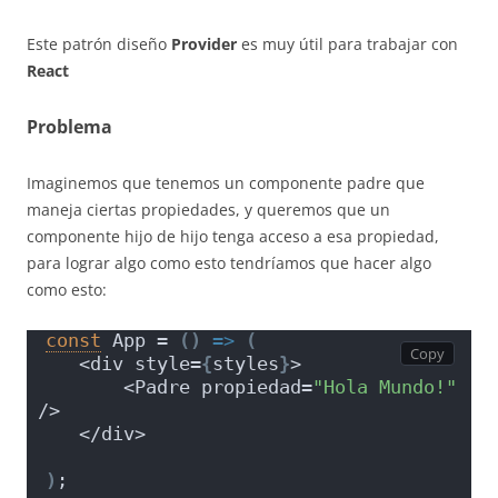
Este patrón diseño
Provider
es muy útil para trabajar con
React
Problema
Imaginemos que tenemos un componente padre que
maneja ciertas propiedades, y queremos que un
componente hijo de hijo tenga acceso a esa propiedad,
para lograr algo como esto tendríamos que hacer algo
como esto:
const
 App = 
(
)
=>
(
   <div style=
{
styles
}
>
       <Padre propiedad=
"Hola Mundo!"
/>
   </div>
)
;