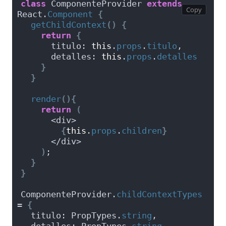
class
 ComponenteProvider 
extends
React.
Component
{
getChildContext
(
)
{
return
{
      titulo: 
this
.
props
.
titulo
,
      detalles: 
this
.
props
.
detalles
}
}
render
(
)
{
return
(
      <div>
{
this
.
props
.
children
}
      </div>
)
;
}
}
ComponenteProvider.
childContextTypes
= 
{
  titulo: PropTypes.
string
,
  detalles: PropTypes.
string
,