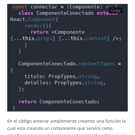
const
 connectar = 
(
Componente
)
=>
{
class
 ComponenteConectado 
extends
React.
Component
{
render
(
)
{
return
 <Componente 
{
...
this
.
props
}
{
...
this
.
context
}
 />;
}
}
  ComponenteConectado.
contextTypes
 = 
{
    titulo: PropTypes.
string
,
    detalles: PropTypes.
string
,
}
;
return
 ComponenteConectado;
}
En el código anterior simplemente creamos una función la
cual esta creando un componente que servirá como