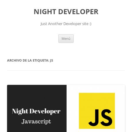
NIGHT DEVELOPER
Just Another Developer site :)
Saltar
Menú
al
contenido
ARCHIVO DE LA ETIQUETA:
JS