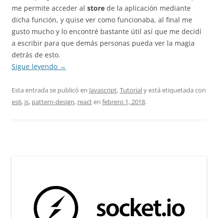
me permite acceder al
store
de la aplicación mediante
dicha función, y quise ver como funcionaba, al final me
gusto mucho y lo encontré bastante útil así que me decidí
a escribir para que demás personas pueda ver la magia
detrás de esto.
Sigue leyendo
→
Esta entrada se publicó en
Javascript
,
Tutorial
y está etiquetada con
es6
,
js
,
pattern-design
,
react
en
febrero 1, 2018
.