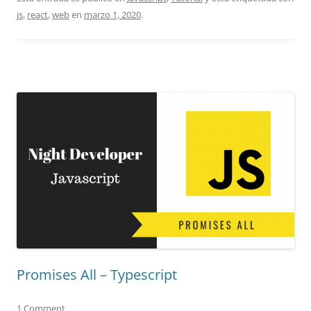
js
,
react
,
web
en
marzo 1, 2020
.
Promises All – Typescript
1 Comment