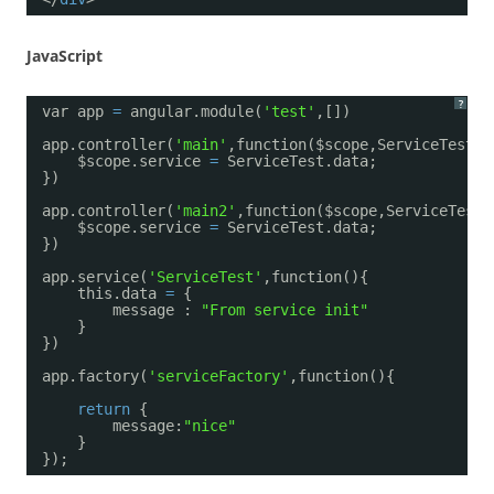
JavaScript
?
var app 
=
angular.module(
'test'
,[])
app.controller(
'main'
,function($scope,ServiceTest,s
$scope.service 
=
ServiceTest.data;
})
app.controller(
'main2'
,function($scope,ServiceTest,
$scope.service 
=
ServiceTest.data;
})
app.service(
'ServiceTest'
,function(){
this.data 
=
{
message : 
"From service init"
}
})
app.factory(
'serviceFactory'
,function(){
return
{
message:
"nice"
} 
});