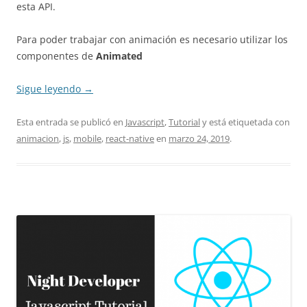
esta API.
Para poder trabajar con animación es necesario utilizar los
componentes de
Animated
Sigue leyendo
→
Esta entrada se publicó en
Javascript
,
Tutorial
y está etiquetada con
animacion
,
js
,
mobile
,
react-native
en
marzo 24, 2019
.