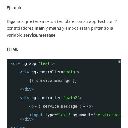
Ejemplo:
Digamos que tenemos un template con su app
test
con 2
controladores
main
y
main2
y ambos estan pintando la
variable
service.message
.
HTML
?
<
div
ng-app
=
'test'
>
<
div
ng-controller
=
'main'
>
{{ service.message }}
</
div
>
<
div
ng-controller
=
'main2'
>
<
p
>{{ service.message }}</
p
>
<
input
type
=
"text"
ng-model
=
'service.messag
</
div
>
</
div
>