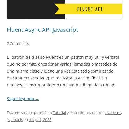
Fluent Async API Javascript
2 Comments
El patron de diseño Fluent es un patron muy util y versatil
que no permite encadenar varias llamadas o metodos de
una misma clase y luego una vez este todo completado
ejecutar otro codigo que realizara la accion final, en
muchos casos un builder o una simple llamada a un api.
Sigue leyendo
→
Esta entrada se publicó en
Tutorial
y está etiquetada con
javascript
,
js
,
nodejs
en
mayo 1, 2022
.