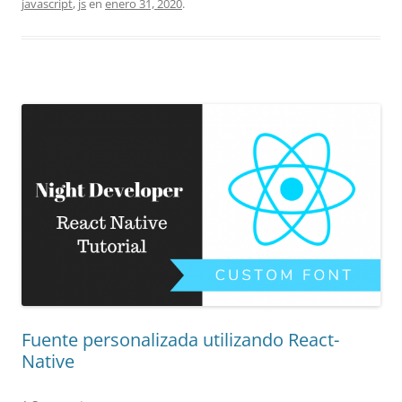
javascript
,
js
en
enero 31, 2020
.
Fuente personalizada utilizando React-
Native