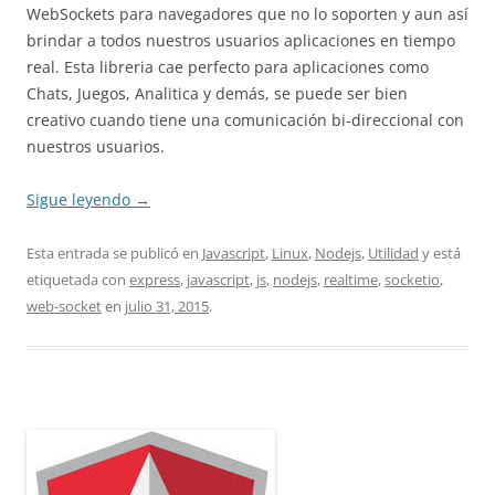
WebSockets para navegadores que no lo soporten y aun así
brindar a todos nuestros usuarios aplicaciones en tiempo
real. Esta libreria cae perfecto para aplicaciones como
Chats, Juegos, Analitica y demás, se puede ser bien
creativo cuando tiene una comunicación bi-direccional con
nuestros usuarios.
Sigue leyendo
→
Esta entrada se publicó en
Javascript
,
Linux
,
Nodejs
,
Utilidad
y está
etiquetada con
express
,
javascript
,
js
,
nodejs
,
realtime
,
socketio
,
web-socket
en
julio 31, 2015
.