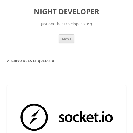
NIGHT DEVELOPER
Just Another Developer site :)
Saltar
Menú
al
contenido
ARCHIVO DE LA ETIQUETA:
IO