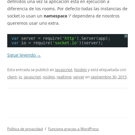
definidos una vez la aplicación esta en ejecución a
diferencia de los rooms. Por defecto todas las instancias de
socket.io usan un
namespace
‘/’ dependera de nosotros
queremos usar uno extra.
?
var
server = require(
'http'
).Server(app);
var
io = require(
'socket.io'
)(server);
Sigue leyendo
→
Esta entrada se publicó en
Javascript
,
Nodejs
y está etiquetada con
client
,
io
,
javascript
,
nodejs
,
realtime
,
server
en
septiembre 30, 2015
.
Política de privacidad
Funciona gracias a WordPress