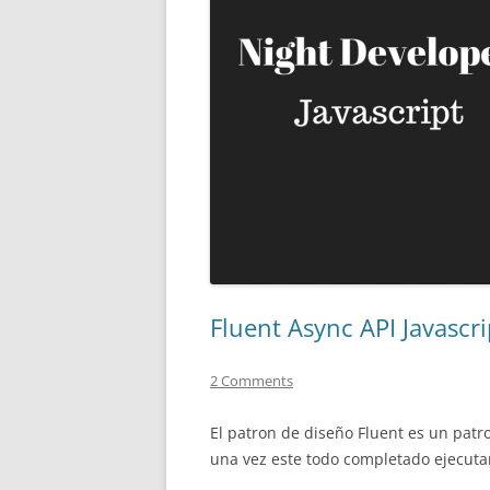
Fluent Async API Javascri
2 Comments
El patron de diseño Fluent es un patr
una vez este todo completado ejecutar