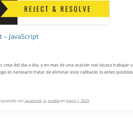
 – JavaScript
s cosa del dia a dia, y en mas de una ocacion nos tocara trabajar
go es necesario tratar de eliminar esos callbacks lo antes posibles
etiquetada con
javascript
,
js
,
nodejs
en
mayo 1, 2022
.