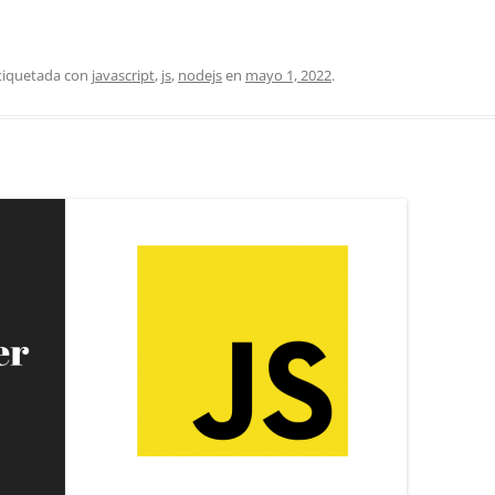
etiquetada con
javascript
,
js
,
nodejs
en
mayo 1, 2022
.