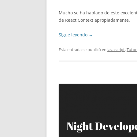
Mucho se ha hablado de este excelent
de React Context apropiadamente.
Sigue leyendo
→
Esta entrada se publicó en
Javascript
,
Tutor