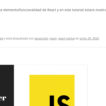
e elemento/funcionalidad de React y en este tutorial estare mostr
ial
y está etiquetada con
javascript
,
react
,
react-native
en
junio 29, 2020
.