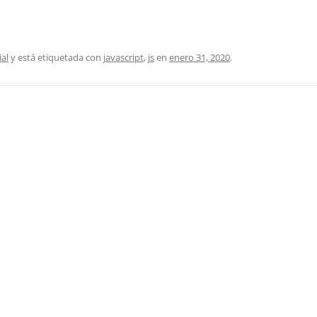
ial
y está etiquetada con
javascript
,
js
en
enero 31, 2020
.