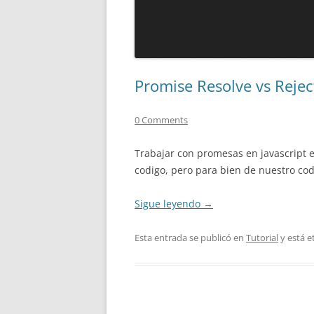
Promise Resolve vs Reject
0 Comments
Trabajar con promesas en javascript e
codigo, pero para bien de nuestro codi
Sigue leyendo
→
Esta entrada se publicó en
Tutorial
y está 