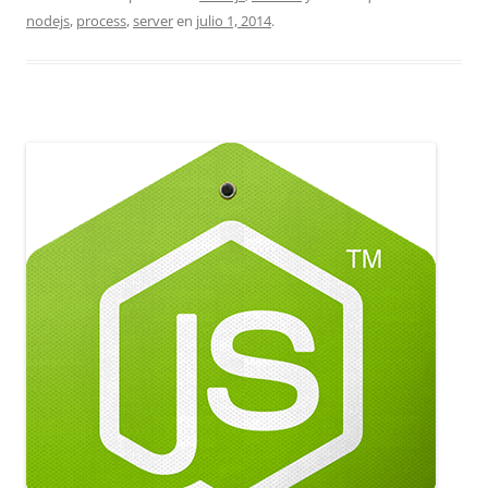
nodejs
,
process
,
server
en
julio 1, 2014
.