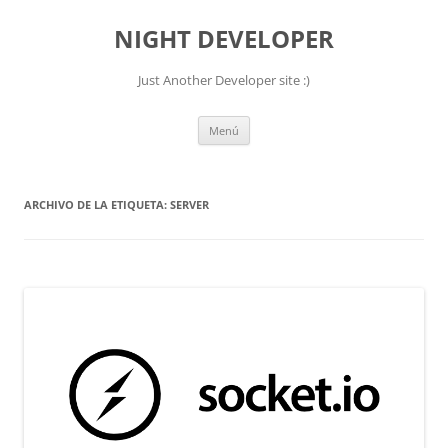
NIGHT DEVELOPER
Just Another Developer site :)
Saltar
Menú
al
contenido
ARCHIVO DE LA ETIQUETA:
SERVER