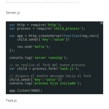
Server.js
?
var
http = require(
'http'
);
var
process = require(
'child_process'
);
var
app = http.createServer(
function
(req,res){
child.send({
'key'
:
'value'
})
res.end(
'hello'
);
});
console.log(
'server running'
);
// se realiza el fork del nuevo proceso
var
child = process.fork(
'task.js'
);
// dispara el evento message hacia el fork
child.send({
'key'
:
'valor'
})
console.log(
'proceso hijo iniciado'
);
app.listen(3000);
Task.js