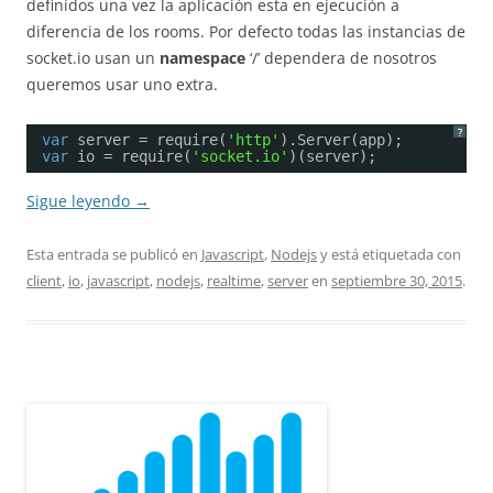
definidos una vez la aplicación esta en ejecución a
diferencia de los rooms. Por defecto todas las instancias de
socket.io usan un
namespace
‘/’ dependera de nosotros
queremos usar uno extra.
?
var
server = require(
'http'
).Server(app);
var
io = require(
'socket.io'
)(server);
Sigue leyendo
→
Esta entrada se publicó en
Javascript
,
Nodejs
y está etiquetada con
client
,
io
,
javascript
,
nodejs
,
realtime
,
server
en
septiembre 30, 2015
.