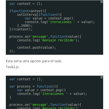
?
var
context = [];
(
function
(context){
setInterval(
function
(){
var
value = context.pop()
console.log(
'iteraciones '
+ value);
},1000);
})(context);
process.on(
'message'
,
function
(value){
console.log(
'mensaje recibido'
);
context.push(value);
});
Esta seria otra opcion para el task.
Task2.js
?
var
context = [];
var
process = 
function
(){
var
value = context.pop()
console.log(
'iteraciones '
+ value);
}
process.on(
'message'
,
function
(value){
console.log(
'mensaje recibido'
);