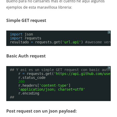
Bueno para no cansarles mas el cuento he aqui algunos
ejemplos de esta maravillosa libreria:
Simple GET request
?
import
json
import
requests
resultado 
=
requests.get(
'url.api'
) 
#awesome verdad
Basic Auth request
?
## Y asi es un simple GET request con basic auth
r 
=
requests.get(
'https://api.github.com/user'
,
r.status_code
200
r.headers[
'content-type'
]
'application/json; charset=utf8'
r.encoding
##
Post request con un json payload: