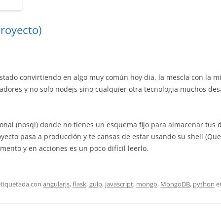
royecto)
ado convirtiendo en algo muy común hoy dia, la mescla con la mi
ladores y no solo nodejs sino cualquier otra tecnologia muchos de
nal (nosql) donde no tienes un esquema fijo para almacenar tus 
oyecto pasa a producción y te cansas de estar usando su shell (Qu
ento y en acciones es un poco difícil leerlo.
etiquetada con
angularjs
,
flask
,
gulp
,
javascript
,
mongo
,
MongoDB
,
python
e